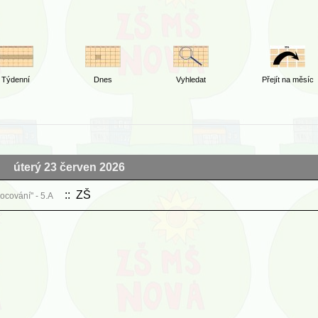
Týdenní
Dnes
Vyhledat
Přejít na měsíc
úterý 23 červen 2026
:: ZŠ
ocování" - 5.A