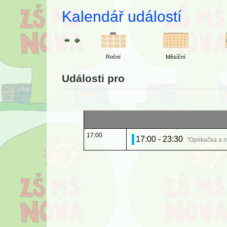
Kalendář událostí
Roční
Měsíční
Události pro
17:00
17:00 - 23:30
"Opékačka a n