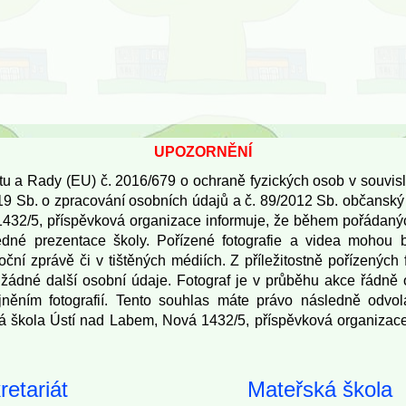
UPOZORNĚNÍ
tu a Rady (EU) č. 2016/679 o ochraně fyzických osob v souvis
9 Sb. o zpracování osobních údajů a č. 89/2012 Sb. občanský 
32/5, příspěvková organizace informuje, že během pořádaných 
né prezentace školy. Pořízené fotografie a videa mohou 
ční zprávě či v tištěných médiích. Z příležitostně pořízených 
ádné další osobní údaje. Fotograf je v průběhu akce řádně o
jněním fotografií. Tento souhlas máte právo následně odvol
á škola Ústí nad Labem, Nová 1432/5, příspěvková organizac
retariát
Mateřská škola