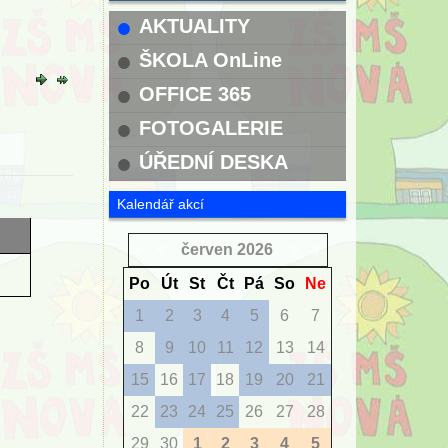
AKTUALITY
ŠKOLA OnLine
OFFICE 365
FOTOGALERIE
ÚŘEDNÍ DESKA
Kalendář akcí
«
<
červen
2026
>
»
Po
Út
St
Čt
Pá
So
Ne
1
2
3
4
5
6
7
8
9
10
11
12
13
14
15
16
17
18
19
20
21
22
23
24
25
26
27
28
29
30
1
2
3
4
5