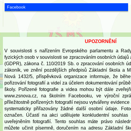
Facebook
UPOZORNĚNÍ
V souvislosti s nařízením Evropského parlamentu a Rad
fyzických osob v souvislosti se zpracováním osobních údajů
(GDPR), zákona č. 110/2019 Sb. o zpracování osobních úd
zákoník, ve znění pozdějších předpisů Základní škola a 
Nová 1432/5, příspěvková organizace informuje, že běh
pořizování fotografií a videí za účelem dokumentování prů
školy. Pořízené fotografie a videa mohou být dále zveře
www.zsnova.cz
, na školním Facebooku, ve výroční zprá
příležitostně pořízených fotografií nejsou vytvářeny eviden
systematicky přiřazovány žádné další osobní údaje. Fot
označen. Účastí na akci udělujete konkludentní souhlas 
uveřejněním fotografií. Tento souhlas máte právo násled
můžete učinit písemně, doručením na adresu Základní šk