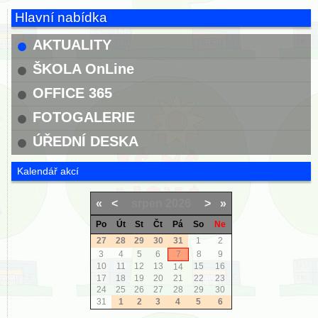
Hlavní nabídka
AKTUALITY
ŠKOLA OnLine
OFFICE 365
FOTOGALERIE
ÚŘEDNÍ DESKA
Kalendář akcí
«
<
srpen
2026
>
»
Po
Út
St
Čt
Pá
So
Ne
27
28
29
30
31
1
2
3
4
5
6
7
8
9
10
11
12
13
15
16
14
17
18
19
20
21
22
23
24
25
26
27
28
29
30
31
1
2
3
4
5
6