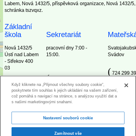
Labem, Nová 1432/5, příspěvková organizace, Nová 1432/5,
schránka tszvqxz.
Základní
škola
Sekretariát
Mateřská
Nová 1432/5
pracovní dny 7:00 -
Svatojakubs
Ústí nad Labem
15:00.
Svádov
- Střekov 400
03
(
724 299 39
(
727 967 692, 724 293
(
(
Když kliknete na „Přijmout všechny soubory cookie“,
724 293 007
724 282 85
007
poskytnete tím souhlas k jejich ukládání na vašem zařízení,
*
*
*
což pomáhá s navigací na stránce, s analýzou využití dat a
s našimi marketingovými snahami.
info@zsnova.cz
janakopecna@zsnova.cz
milenavavro
Nastavení souborů cookie
Kontakty - Škola
Kontakt
Zamítnout vše