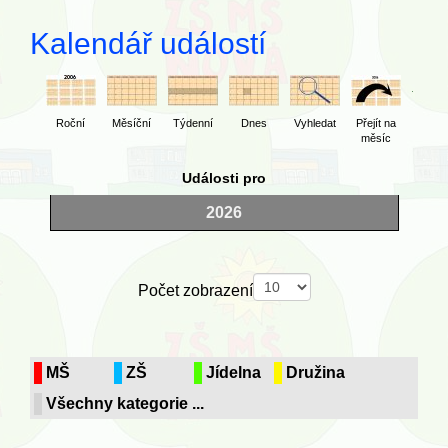
Kalendář událostí
Roční
Měsíční
Týdenní
Dnes
Vyhledat
Přejít na
měsíc
Události pro
2026
Pagination List Limit
Počet zobrazení
MŠ
ZŠ
Jídelna
Družina
Všechny kategorie ...