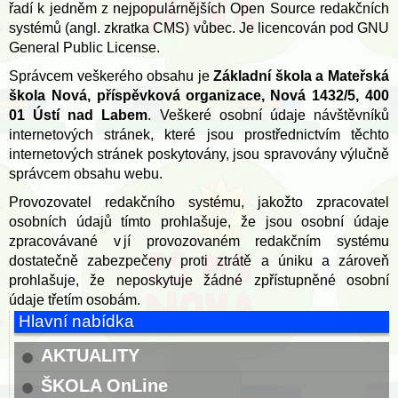
řadí k jedněm z nejpopulárnějších Open Source redakčních
systémů (angl. zkratka CMS) vůbec. Je licencován pod GNU
General Public License.
Správcem veškerého obsahu je
Základní škola a Mateřská
škola Nová, příspěvková organizace, Nová 1432/5, 400
01 Ústí nad Labem
. Veškeré osobní údaje návštěvníků
internetových stránek, které jsou prostřednictvím těchto
internetových stránek poskytovány, jsou spravovány výlučně
správcem obsahu webu.
Provozovatel redakčního systému, jakožto zpracovatel
osobních údajů tímto prohlašuje, že jsou osobní údaje
zpracovávané v jí provozovaném redakčním systému
dostatečně zabezpečeny proti ztrátě a úniku a zároveň
prohlašuje, že neposkytuje žádné zpřístupněné osobní
údaje třetím osobám.
Hlavní nabídka
AKTUALITY
ŠKOLA OnLine