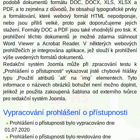
podobě dokumentů formátu DOC, DOCX, XLS, XLSX a
PDF, a to zejména z důvodů, že obsahují typografické prvky
a formátování, které webový formát HTML nepodporuje,
nebo jsou příliš velké, proto pak doporučujeme jejich
stažení. Formáty DOC a PDF jsou také vhodnější pro tisk. K
prohlížení těchto dokumentů je možné zdarma stáhnout
Word Viewer a Acrobat Reader. V některých webových
prohlížečích je integrována aplikace, jež slouží k prohlížení
výše uvedených formátů dokumentů.
Redakční systém Joomla může při zpracování testu k
„Prohlášení o přístupnosti“ vykazovat jisté chybové hlášky
typu „Použití atributů ´alt´ na ´img´ elementech. Tyto
informace o názvech obrázků bohužel není možno doplnit,
jelikož je použita zakoupená šablona od externího tvůrce
pro redakční systém Joomla.
Vypracování prohlášení o přístupnosti
Prohlášení o přístupnosti bylo vypracováno dne
01.07.2020
Prohlášení o přístupnosti bylo revidováno dne