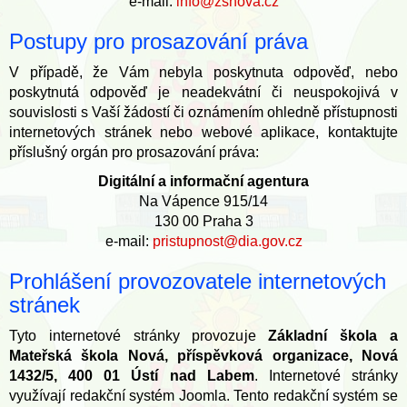
e-mail:
info@zsnova.cz
Postupy pro prosazování práva
V případě, že Vám nebyla poskytnuta odpověď, nebo
poskytnutá odpověď je neadekvátní či neuspokojivá v
souvislosti s Vaší žádostí či oznámením ohledně přístupnosti
internetových stránek nebo webové aplikace, kontaktujte
příslušný orgán pro prosazování práva:
Digitální a informační agentura
Na Vápence 915/14
130 00 Praha 3
e-mail:
pristupnost@dia.gov.cz
Prohlášení provozovatele internetových
stránek
Tyto internetové stránky provozuje
Základní škola a
Mateřská škola Nová, příspěvková organizace, Nová
1432/5, 400 01 Ústí nad Labem
. Internetové stránky
využívají redakční systém Joomla. Tento redakční systém se