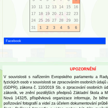
10
11
12
13
14
15
16
17
18
19
20
21
22
23
24
25
26
27
28
29
30
31
1
2
3
4
5
6
Facebook
UPOZORNĚNÍ
V souvislosti s nařízením Evropského parlamentu a Rad
fyzických osob v souvislosti se zpracováním osobních údajů
(GDPR), zákona č. 110/2019 Sb. o zpracování osobních úd
zákoník, ve znění pozdějších předpisů Základní škola a 
Nová 1432/5, příspěvková organizace informuje, že běh
pořizování fotografií a videí za účelem dokumentování prů