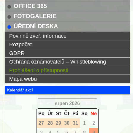
OFFICE 365
FOTOGALERIE
ÚŘEDNÍ DESKA
Povinně zveř. informace
Rozpočet
GDPR
Ochrana oznamovatelů – Whistleblowing
Prohlášení o přístupnosti
Mapa webu
Kalendář akcí
«
<
srpen
2026
>
»
Po
Út
St
Čt
Pá
So
Ne
27
28
29
30
31
1
2
3
4
5
6
7
8
9