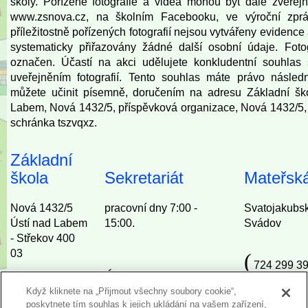
školy. Pořízené fotografie a videa mohou být dále zveře
www.zsnova.cz
, na školním Facebooku, ve výroční zprá
příležitostně pořízených fotografií nejsou vytvářeny eviden
systematicky přiřazovány žádné další osobní údaje. Fot
označen. Účastí na akci udělujete konkludentní souhlas 
uveřejněním fotografií. Tento souhlas máte právo násled
můžete učinit písemně, doručením na adresu Základní šk
Labem, Nová 1432/5, příspěvková organizace, Nová 1432/5,
schránka tszvqxz.
Základní
škola
Sekretariát
Mateřská
Nová 1432/5
pracovní dny 7:00 -
Svatojakubs
Ústí nad Labem
15:00.
Svádov
- Střekov 400
03
(
724 299 39
(
727 967 692, 724 293
(
(
Když kliknete na „Přijmout všechny soubory cookie“,
724 293 007
724 282 85
007
poskytnete tím souhlas k jejich ukládání na vašem zařízení,