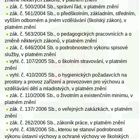
zák. č. 500/2004 Sb., správní řád, v platném znění
zák. č. 561/2004 Sb., o předškolním, základním, středním,
vyšším odborném a jiném vzdělávání (školský zákon), v
platném znění
zák. č. 563/2004 Sb., o pedagogických pracovnících a o
změně některých zákonů, v platném znění
zák. č. 646/2004 Sb. o podrobnostech výkonu spisové
služby, v platném znění
vyhl. č. 107/2005 Sb., o školním stravování, v platném
znění
vyhl. č. 410/2005 Sb., o hygienických požadavcích na
prostory a provoz zařízení a provozoven pro výchovu a
vzdělávání dětí a mladistvých, v platném znění
zák. č. 110/2006 Sb., o životním a existenčním minimu, v
platném znění
zák. č. 137/ 2006 Sb., o veřejných zakázkách, v platném
znění
zák. č. 262/2006 Sb., zákoník práce, v platném znění
vyhl. č. 438/2006 Sb., kterou se stanoví podrobnosti
výkonu ústavní výchovy a ochrané výchovy ve školských