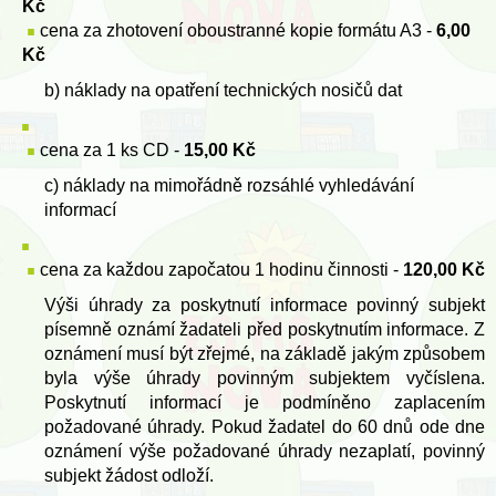
Kč
cena za zhotovení oboustranné kopie formátu A3 -
6,00
Kč
b) náklady na opatření technických nosičů dat
cena za 1 ks CD -
15,00 Kč
c) náklady na mimořádně rozsáhlé vyhledávání
informací
cena za každou započatou 1 hodinu činnosti -
120,00 Kč
Výši úhrady za poskytnutí informace povinný subjekt
písemně oznámí žadateli před poskytnutím informace. Z
oznámení musí být zřejmé, na základě jakým způsobem
byla výše úhrady povinným subjektem vyčíslena.
Poskytnutí informací je podmíněno zaplacením
požadované úhrady. Pokud žadatel do 60 dnů ode dne
oznámení výše požadované úhrady nezaplatí, povinný
subjekt žádost odloží.