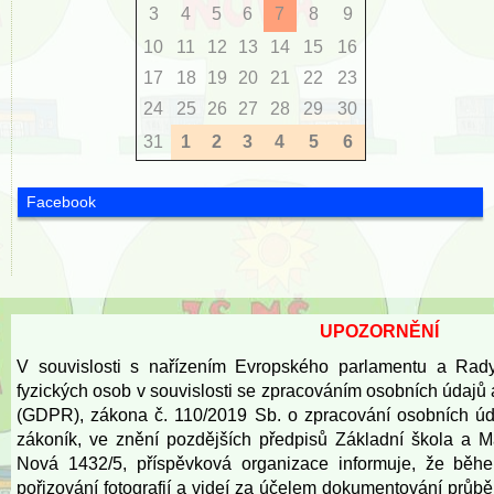
3
4
5
6
7
8
9
10
11
12
13
14
15
16
17
18
19
20
21
22
23
24
25
26
27
28
29
30
31
1
2
3
4
5
6
Facebook
UPOZORNĚNÍ
V souvislosti s nařízením Evropského parlamentu a Rad
fyzických osob v souvislosti se zpracováním osobních údajů
(GDPR), zákona č. 110/2019 Sb. o zpracování osobních úd
zákoník, ve znění pozdějších předpisů Základní škola a 
Nová 1432/5, příspěvková organizace informuje, že běh
pořizování fotografií a videí za účelem dokumentování prů