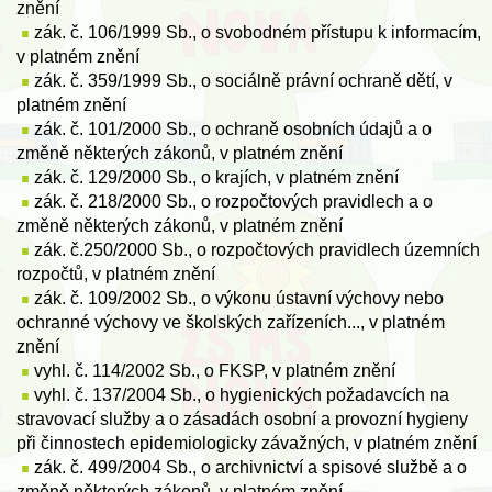
znění
zák. č. 106/1999 Sb., o svobodném přístupu k informacím,
v platném znění
zák. č. 359/1999 Sb., o sociálně právní ochraně dětí, v
platném znění
zák. č. 101/2000 Sb., o ochraně osobních údajů a o
změně některých zákonů, v platném znění
zák. č. 129/2000 Sb., o krajích, v platném znění
zák. č. 218/2000 Sb., o rozpočtových pravidlech a o
změně některých zákonů, v platném znění
zák. č.250/2000 Sb., o rozpočtových pravidlech územních
rozpočtů, v platném znění
zák. č. 109/2002 Sb., o výkonu ústavní výchovy nebo
ochranné výchovy ve školských zařízeních..., v platném
znění
vyhl. č. 114/2002 Sb., o FKSP, v platném znění
vyhl. č. 137/2004 Sb., o hygienických požadavcích na
stravovací služby a o zásadách osobní a provozní hygieny
při činnostech epidemiologicky závažných, v platném znění
zák. č. 499/2004 Sb., o archivnictví a spisové službě a o
změně některých zákonů, v platném znění