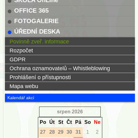
ŠKOLA OnLine
OFFICE 365
FOTOGALERIE
ÚŘEDNÍ DESKA
Povinně zveř. informace
Rozpočet
GDPR
Ochrana oznamovatelů – Whistleblowing
Prohlášení o přístupnosti
Mapa webu
Kalendář akcí
«
<
srpen
2026
>
»
Po
Út
St
Čt
Pá
So
Ne
27
28
29
30
31
1
2