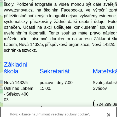
školy. Pořízené fotografie a videa mohou být dále zveře
www.zsnova.cz
, na školním Facebooku, ve výroční zprá
příležitostně pořízených fotografií nejsou vytvářeny eviden
systematicky přiřazovány žádné další osobní údaje. Fot
označen. Účastí na akci udělujete konkludentní souhlas 
uveřejněním fotografií. Tento souhlas máte právo násled
můžete učinit písemně, doručením na adresu Základní šk
Labem, Nová 1432/5, příspěvková organizace, Nová 1432/5,
schránka tszvqxz.
Základní
škola
Sekretariát
Mateřská
Nová 1432/5
pracovní dny 7:00 -
Svatojakubs
Ústí nad Labem
15:00.
Svádov
- Střekov 400
03
(
724 299 39
(
727 967 692, 724 293
(
(
Když kliknete na „Přijmout všechny soubory cookie“,
724 293 007
724 282 85