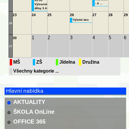
09:55
- 4 ...
Výtvarné
dílny 3.A
23
24
25
26
27
28
29
Výletní den
26
1
2
3
4
5
6
30
27
MŠ
ZŠ
Jídelna
Družina
Všechny kategorie ...
Hlavní nabídka
AKTUALITY
ŠKOLA OnLine
OFFICE 365