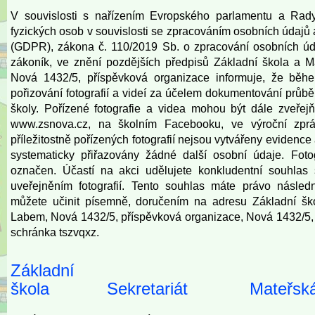
V souvislosti s nařízením Evropského parlamentu a Rad
fyzických osob v souvislosti se zpracováním osobních údajů
(GDPR), zákona č. 110/2019 Sb. o zpracování osobních úd
zákoník, ve znění pozdějších předpisů Základní škola a 
Nová 1432/5, příspěvková organizace informuje, že běh
pořizování fotografií a videí za účelem dokumentování prů
školy. Pořízené fotografie a videa mohou být dále zveře
www.zsnova.cz
, na školním Facebooku, ve výroční zprá
příležitostně pořízených fotografií nejsou vytvářeny eviden
systematicky přiřazovány žádné další osobní údaje. Fot
označen. Účastí na akci udělujete konkludentní souhlas 
uveřejněním fotografií. Tento souhlas máte právo násled
můžete učinit písemně, doručením na adresu Základní šk
Labem, Nová 1432/5, příspěvková organizace, Nová 1432/5,
schránka tszvqxz.
Základní
škola
Sekretariát
Mateřská