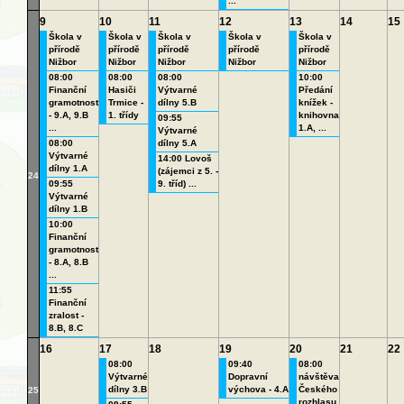
...
9
10
11
12
13
14
15
Škola v
Škola v
Škola v
Škola v
Škola v
přírodě
přírodě
přírodě
přírodě
přírodě
Nižbor
Nižbor
Nižbor
Nižbor
Nižbor
08:00
08:00
08:00
10:00
Finanční
Hasiči
Výtvarné
Předání
gramotnost
Trmice -
dílny 5.B
knížek -
- 9.A, 9.B
1. třídy
knihovna
09:55
...
1.A, ...
Výtvarné
08:00
dílny 5.A
Výtvarné
14:00 Lovoš
dílny 1.A
(zájemci z 5. -
24
09:55
9. tříd) ...
Výtvarné
dílny 1.B
10:00
Finanční
gramotnost
- 8.A, 8.B
...
11:55
Finanční
zralost -
8.B, 8.C
16
17
18
19
20
21
22
08:00
09:40
08:00
Výtvarné
Dopravní
návštěva
dílny 3.B
výchova - 4.A
Českého
25
rozhlasu