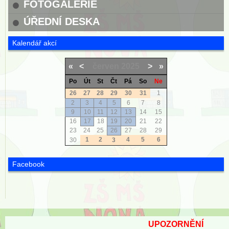
FOTOGALERIE
ÚŘEDNÍ DESKA
Kalendář akcí
«
<
červen
2025
>
»
Po
Út
St
Čt
Pá
So
Ne
26
27
28
29
30
31
1
2
3
4
5
6
7
8
9
10
11
12
13
14
15
16
17
18
19
20
21
22
23
24
25
26
27
28
29
1
2
4
5
6
30
3
Facebook
UPOZORNĚNÍ